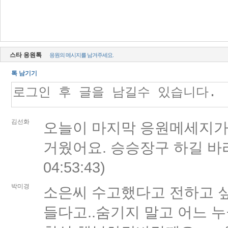
스타 응원톡
응원의 메시지를 남겨주세요.
톡 남기기
김선화
오늘이 마지막 응원메세지가
거웠어요. 승승장구 하길 바
04:53:43
)
박미경
소은씨 수고했다고 전하고 싶어
들다고..숨기지 말고 어느 누