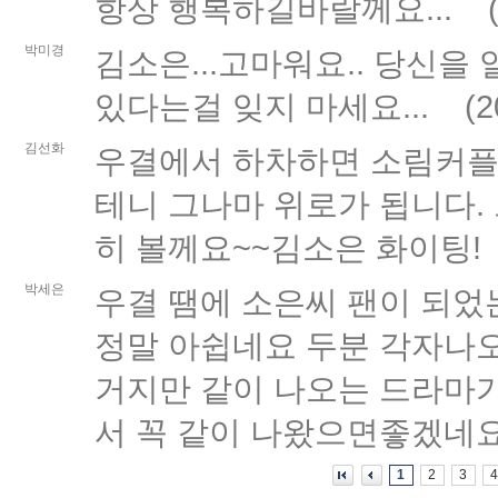
항상 행복하길바랄께요...
박미경
김소은...고마워요.. 당신을
있다는걸 잊지 마세요...
(
2
김선화
우결에서 하차하면 소림커플
테니 그나마 위로가 됩니다.
히 볼께요~~김소은 화이팅!
박세은
우결 땜에 소은씨 팬이 되
정말 아쉽네요 두분 각자나
거지만 같이 나오는 드라마가
서 꼭 같이 나왔으면좋겠네요
1
2
3
4